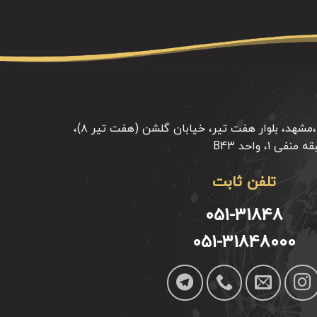
خراسان رضوی ،مشهد، بلوار هفت تیر، خیابان گلشن (هفت تیر ۸)،
 ۱، واحد B43
تلفن ثابت
051-31848
051-31848000