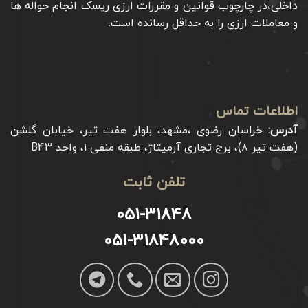
داخلی،در چارچوب قوانین و مقررات ارزی ریسک انجام حواله ها
و معاملات ارزی را به حداقل رسانده است.
اطلاعات تماس
آدرس:
خراسان رضوی ،مشهد، بلوار هفت تیر، خیابان گلشن
(هفت تیر ۸)، برج تجاری آرمیتاژ، طبقه منفی ۱، واحد B43
تلفن ثابت
051-31848
051-31848000