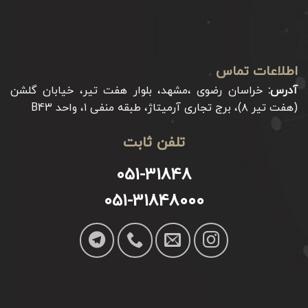
اطلاعات تماس
آدرس:
خراسان رضوی ،مشهد، بلوار هفت تیر، خیابان گلشن
(هفت تیر ۸)، برج تجاری آرمیتاژ، طبقه منفی ۱، واحد B43
تلفن ثابت
051-31848
051-31848000