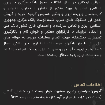
صرافی اردکانی در سال 1398 با مجوز بانک مرکزی جمهوری
اسلامی ایران با بهره مندی از دانش و تجارب مدیران و
کارشناسان ورزیده ارزی و بانکی تاسیس گردید. خرید و فروش
نقدی ارز مسکوک طلای ضرب شده توسط بانک مرکزی جمهوری
اسلامي ايران و تعامل سازنده با واحدهای خارج کشور بانک ملی
و انعقاد قرارداد با کارگزاران معتبر و خوش نام و بکارگیری
تجهیزات پیشرفته جهت انجام عملیات مربوط به حواله های
ارزی از طریق بانکهاو موسسات اعتباری غیر بانکی مجاز
داخلی،در چارچوب قوانین و مقررات ارزی ریسک انجام حواله ها
و معاملات ارزی را به حداقل رسانده است.
اطلاعات تماس
آدرس:
خراسان رضوی ،مشهد، بلوار هفت تیر، خیابان گلشن
(هفت تیر ۸)، برج تجاری آرمیتاژ، طبقه منفی ۱، واحد B43